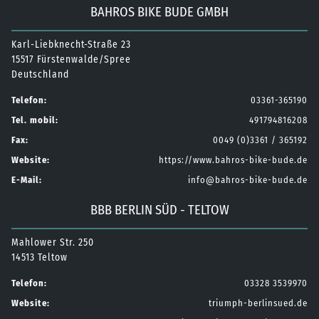
BAHROS BIKE BUDE GMBH
Karl-Liebknecht-Straße 23
15517 Fürstenwalde/Spree
Deutschland
Telefon:
03361-365190
Tel. mobil:
491794816208
Fax:
0049 (0)3361 / 365192
Website:
https://www.bahros-bike-bude.de
E-Mail:
info@bahros-bike-bude.de
BBB BERLIN SÜD - TELTOW
Mahlower Str. 250
14513 Teltow
Telefon:
03328 3539970
Website:
triumph-berlinsued.de