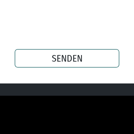
Ihrer Daten verlangen. Wir werden Ihre Daten in diesem Fall
unverzüglich löschen, sofern nicht unser berechtigtes
Interesse oder gesetzliche Aufbewahrungspflichten der
Löschung entgegenstehen.
SENDEN