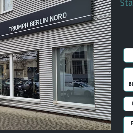
Sta
B