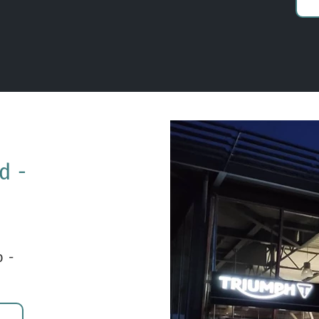
d -
o -