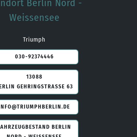
ndort Berlin Nord -
Weissensee
Triumph
030-92374446
13088
ERLIN GEHRINGSTRASSE 63
INFO@TRIUMPHBERLIN.DE
FAHRZEUGBESTAND BERLIN
NORD - WEISSENSEE