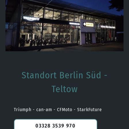
Standort Berlin Süd -
Teltow
Triumph - can-am - CFMoto - StarkFuture
03328 3539 970