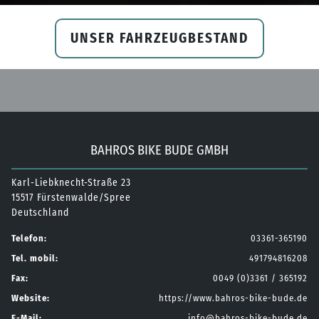
UNSER FAHRZEUGBESTAND
BAHROS BIKE BUDE GMBH
Karl-Liebknecht-Straße 23
15517 Fürstenwalde/Spree
Deutschland
Telefon:
03361-365190
Tel. mobil:
491794816208
Fax:
0049 (0)3361 / 365192
Website:
https://www.bahros-bike-bude.de
E-Mail:
info@bahros-bike-bude.de