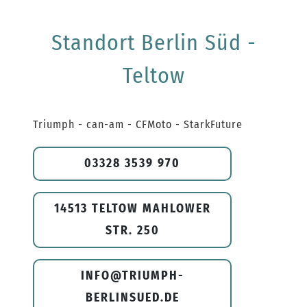
Standort Berlin Süd -
Teltow
Triumph - can-am - CFMoto - StarkFuture
03328 3539 970
14513 TELTOW MAHLOWER
STR. 250
INFO@TRIUMPH-
BERLINSUED.DE