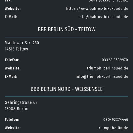
Fax:
0049 (0)3361 / 365192
Website:
https://www.bahros-bike-bude.de
E-Mail:
info@bahros-bike-bude.de
BBB BERLIN SÜD - TELTOW
Mahlower Str. 250
14513 Teltow
Telefon:
03328 3539970
Website:
triumph-berlinsued.de
E-Mail:
info@triumph-berlinsued.de
BBB BERLIN NORD - WEISSENSEE
Gehringstraße 63
13088 Berlin
Telefon:
030-92374446
Website:
triumphberlin.de